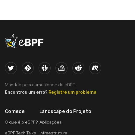
eBPF logo
Twitter
Kernel
Slack
Stack Overflow
Reddit
Meetup
Mantido pela comunidade do eBPF.
Encontrou um erro?
Registre um problema
Comece
Landscape do Projeto
O que é o eBPF?
Aplicações
eBPF Tech Talks
Infraestrutura