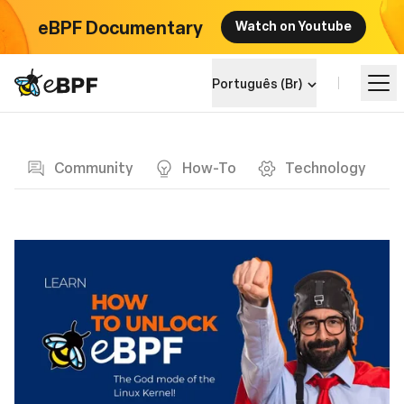
eBPF Documentary
Watch on Youtube
eBPF logo
Português (Br)
Blog page
Aprenda
Community
How-To
Technology
Landscape do Projeto
Eventos
Comunidade
Blog