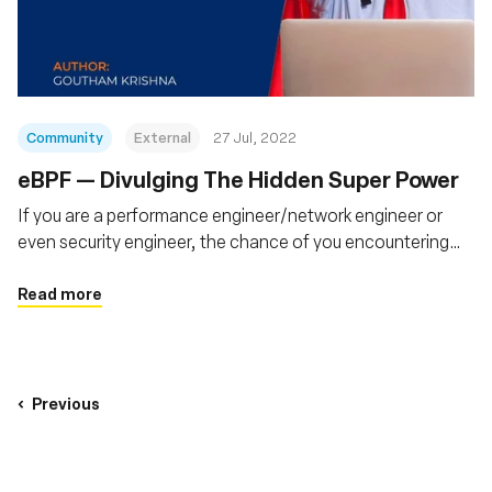
Fundação
Community
External
27 Jul, 2022
eBPF — Divulging The Hidden Super Power
If you are a performance engineer/network engineer or
even security engineer, the chance of you encountering
eBPF technology in the future is very high. eBPF now has a
huge community of users, including big players like Meta,
Read more
Google, Cloudflare, and Netflix all using this tech in their
daily operations.
Previous