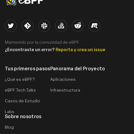
Twitter
Kernel
Slack
Stack Overflow
Reddit
Meetup
Mantenido por la comunidad de eBPF.
¿Encontraste un error?
Reporta y crea un issue
Tus primeros pasos
Panorama del Proyecto
¿Qué es eBPF?
Aplicaciones
eBPF Tech Talks
Infraestructura
Casos de Estudio
Labs
Sobre nosotros
Blog