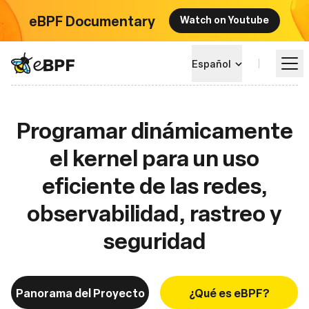
eBPF Documentary
Watch on Youtube
eBPF logo
Español
Programar dinámicamente
Aprende más
el kernel para un uso
Panorama del Proyecto
eficiente de las redes,
Eventos
observabilidad, rastreo y
seguridad
Comunidad
Blog
Panorama del Proyecto
¿Qué es eBPF?