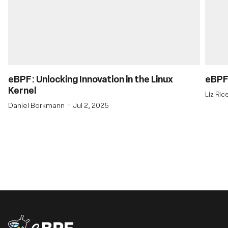
eBPF: Unlocking Innovation in the Linux
eBPF’
Kernel
Liz Ri
Daniel Borkmann
Jul 2, 2025
eBPF logo