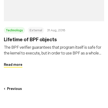
Fondazione
Technology
External
31 Aug, 2018
Lifetime of BPF objects
The BPF verifier guarantees that program itself is safe for
the kernel to execute, but in order to use BPF as a whole
safely and surprise free the users need to understand the
lifetime of BPF programs and maps. This post covers
Read more
these details in depth.
Previous