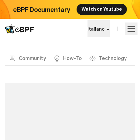
eBPF Documentary
Watch on Youtube
eBPF logo
Italiano
Blog page
Impara
Community
How-To
Technology
Panorama dei Progetti
Eventi
Community
Blog