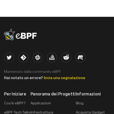
eBPF logo
Twitter
Kernel
Slack
Stack Overflow
Reddit
Meetup
Mantenuto dalla community eBPF.
Hai notato un errore?
Invia una segnalazione
Per Iniziare
Panorama dei Progetti
Informazioni
Cos’è eBPF?
Applicazioni
Blog
eBPF Tech Talks
Infrastruttura
Acquista Gadget