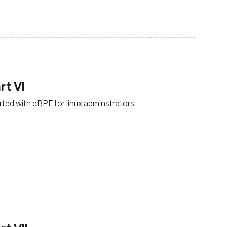
rt VI
arted with eBPF for linux adminstrators