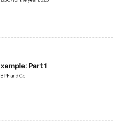
Example: Part 1
g eBPF and Go