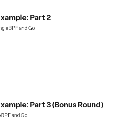
Example: Part 2
sing eBPF and Go
 Example: Part 3 (Bonus Round)
g eBPF and Go