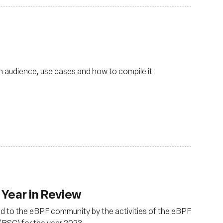
in audience, use cases and how to compile it
Year in Review
ed to the eBPF community by the activities of the eBPF
(BSC) for the year 2023