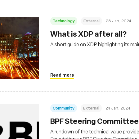
Technology
External
28 Jan, 2024
What is XDP after all?
A short guide on XDP highlighting its ma
Read more
Community
External
24 Jan, 2024
BPF Steering Committee 
A rundown of the technical value provid
Foundation’s eBPF Steering Committee 