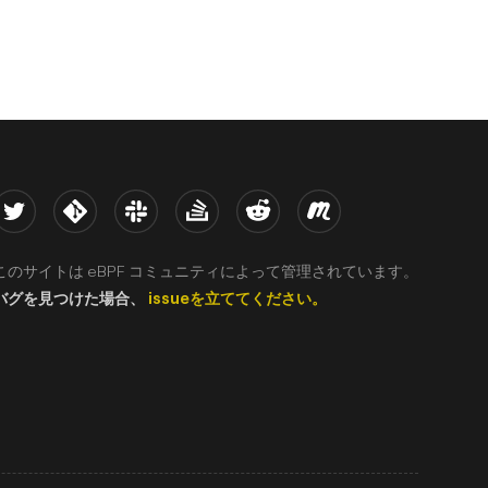
witter
Kernel
Slack
Stack Overflow
Reddit
Meetup
このサイトは eBPF コミュニティによって管理されています。
バグを見つけた場合、
issueを立ててください。