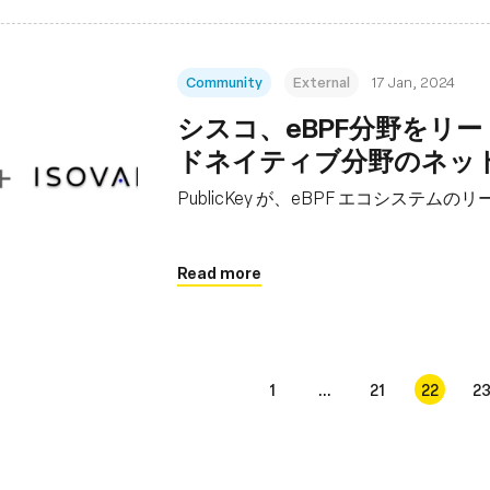
Community
External
17 Jan, 2024
シスコ、eBPF分野をリード
ドネイティブ分野のネッ
PublicKey が、eBPF エコシステム
Read more
1
...
21
22
2
s