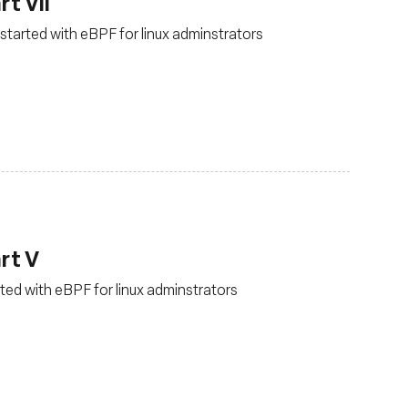
t VII
 started with eBPF for linux adminstrators
rt V
arted with eBPF for linux adminstrators