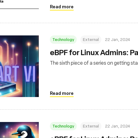
Read more
Technology
External
22 Jan, 2024
eBPF for Linux Admins: Pa
The sixth piece of a series on getting st
Read more
Technology
External
22 Jan, 2024