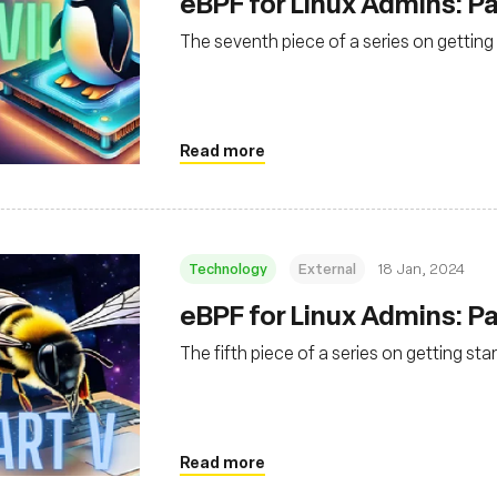
eBPF for Linux Admins: Par
The seventh piece of a series on getting
Read more
Technology
External
18 Jan, 2024
eBPF for Linux Admins: Pa
The fifth piece of a series on getting st
Read more