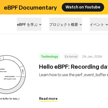
eBPF Documentary
Watch on Youtube
eBPF を学ぶ
プロジェクト概要
イベント
Technology
External
29 Jan, 2024
Hello eBPF: Recording dat
Learn how to use the perf_event_buffer 
Read more