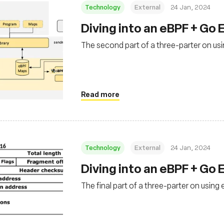
Technology
External
24 Jan, 2024
Diving into an eBPF + Go 
The second part of a three-parter on u
Read more
Technology
External
24 Jan, 2024
Diving into an eBPF + Go
The final part of a three-parter on usin