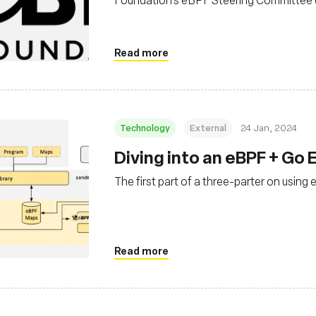
Read more
Technology
External
24 Jan, 2024
Diving into an eBPF + Go 
The first part of a three-parter on usin
Read more