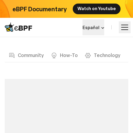
eBPF Documentary
Watch on Youtube
eBPF logo
Español
Blog page
Aprende más
Community
How-To
Technology
Panorama del Proyecto
Eventos
Comunidad
Blog