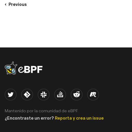
Previous
eBPF logo
Twitter
Kernel
Slack
Stack Overflow
Reddit
Meetup
Mantenido por la comunidad de eBPF.
¿Encontraste un error?
Reporta y crea un issue