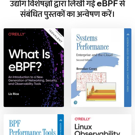
उद्योग विशेषज्ञों द्वारा लिखी गई eBPF से
संबंधित पुस्तकों का अन्वेषण करें।
What is eBPF? Liz Rice, O’Reilly, 
S
BPF Performance Tools, Brendan
L