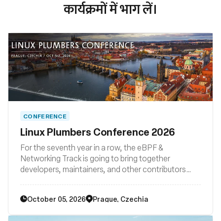
कार्यक्रमों में भाग लें।
CONFERENCE
Linux Plumbers Conference 2026
For the seventh year in a row, the eBPF &
Networking Track is going to bring together
developers, maintainers, and other contributors
from all around the globe to discuss improvements
to the Linux kernel's networking stack as well as BPF
October 05, 2026
Prague, Czechia
subsystem and their surrounding user space
ecosystems such libraries, loaders, compiler