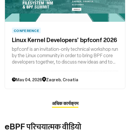
CONFERENCE
Linux Kernel Developers' bpfconf 2026
bpfconf is an invitation-only technical workshop run
by the Linux community in order to bring BPF core
developers together, to discuss new ideas and to
work out improvements to the BPF subsystem. The
2026 edition of bpfconf was be part of the
May 04, 2026
Zagreb, Croatia
LSF/MM/BPF summit.
अधिक कार्यक्रम
eBPF परिचयात्मक वीडियो