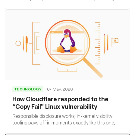
their user feed became unavailable and then
recovered without leaving helpful traces, they had
to devise a novel approach to uncover the root
cause using off-CPU profiling with eBPF.
07 May, 2026
TECHNOLOGY
How Cloudflare responded to the
“Copy Fail” Linux vulnerability
Responsible disclosure works, in-kernel visibility
tooling pays off in moments exactly like this one,
and bpf-lsm continues to be one of the most useful