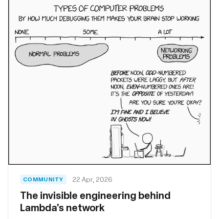
primitives we have for runtime kernel mitigation.
22 Apr, 2026
COMMUNITY
The invisible engineering behind
Lambda's network