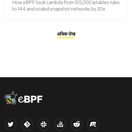
How eBPF took Lambda from 125,000 iptables rules
to 144 and scaled snapshot networks by 20x.
अधिक लेख
eBPF logo
Twitter
Kernel
Slack
Stack Overflow
Reddit
Meetup