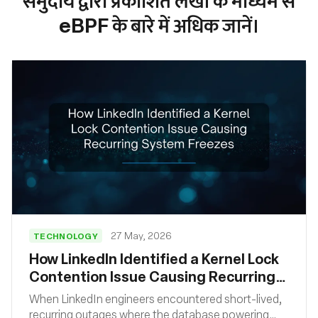
eBPF के बारे में अधिक जानें।
27 May, 2026
TECHNOLOGY
How LinkedIn Identified a Kernel Lock
Contention Issue Causing Recurring
System Freezes
When LinkedIn engineers encountered short-lived,
recurring outages where the database powering