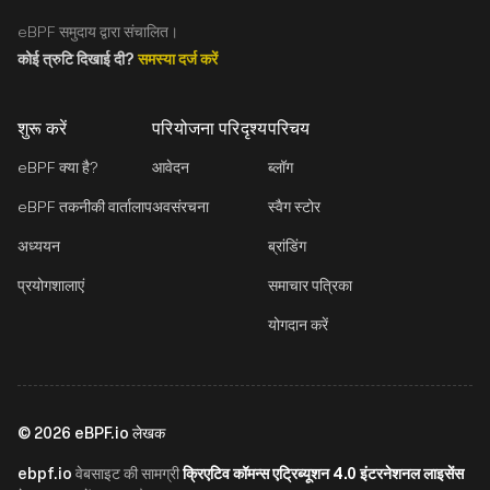
eBPF समुदाय द्वारा संचालित।
कोई त्रुटि दिखाई दी?
समस्या दर्ज करें
शुरू करें
परियोजना परिदृश्य
परिचय
eBPF क्या है?
आवेदन
ब्लॉग
eBPF तकनीकी वार्तालाप
अवसंरचना
स्वैग स्टोर
अध्ययन
ब्रांडिंग
प्रयोगशालाएं
समाचार पत्रिका
योगदान करें
©
2026
eBPF.io लेखक
ebpf.io
क्रिएटिव कॉमन्स एट्रिब्यूशन 4.0 इंटरनेशनल लाइसेंस
वेबसाइट की सामग्री