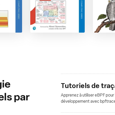
gie
Tutoriels de tra
els par
Apprenez à utiliser eBPF pour l
développement avec bpftrace