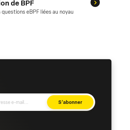
ion de BPF
inux
FAQ pour les qu
 questions eBPF liées au noyau
S’abonner
Subscribe