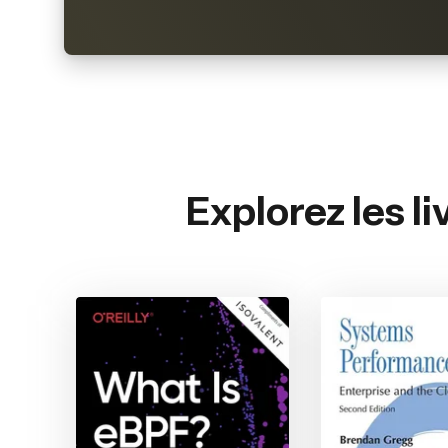
Explorez les l
What is eBPF? Liz Rice,