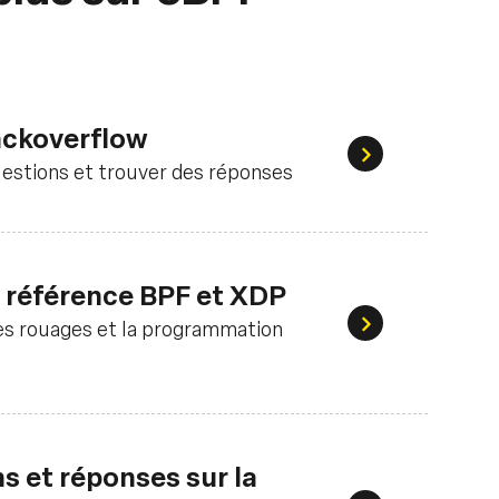
ackoverflow
Poser des ques
estions et trouver des réponses
 référence BPF et XDP
es rouages et la programmation
Apprendre les 
s et réponses sur la