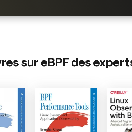
ivres sur eBPF des experts
 O’Reilly, 2022
Systems Performance: Enterprise and the Cloud, 2
BPF Performance