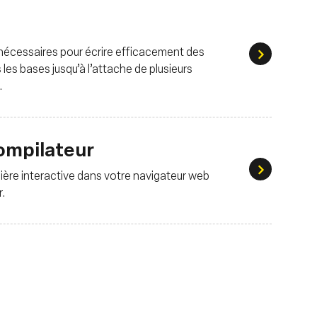
nécessaires pour écrire efficacement des
Tutoriels
es bases jusqu’à l’attache de plusieurs
.
compilateur
Explorati
ère interactive dans votre navigateur web
r.