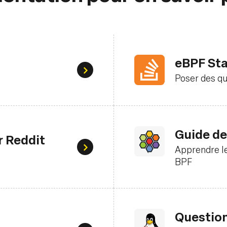
eBPF St
Article Wikipédia sur eBPF
Poser des qu
Guide de
 Reddit
Apprendre l
Échanger sur eBPF
BPF
Question