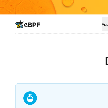
eBPF logo
App