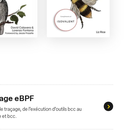
çage eBPF
Tutoriels
e traçage, de l’exécution d’outils bcc au
 et bcc.