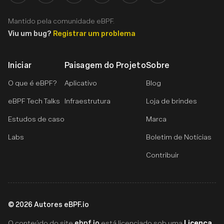
Mantido pela comunidade eBPF.
Viu um bug?
Registrar um problema
Iniciar
Paisagem do Projeto
Sobre
O que é eBPF?
Aplicativo
Blog
eBPF Tech Talks
Infraestrutura
Loja de brindes
Estudos de caso
Marca
Labs
Boletim de Notícias
Contribuir
©
2026
Autores eBPF.io
ebpf.io
Licença
O conteúdo do site
está licenciado sob uma