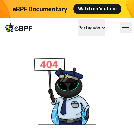
eBPF Documentary
Watch on Youtube
eBPF logo
Português
Aprender
Paisagem do Projeto
Eventos
Comunidade
Blog